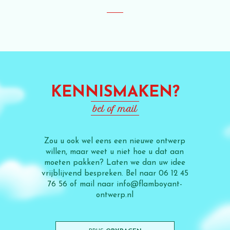
projecten, zoals voor Camping De Rotonde,
graag samen met Sanne. Ze denkt mee, is
vakkundig, creatief, precies, snel, en flexibel.
We hebben een goede klik en aan een half
woord genoeg.”
KENNISMAKEN?
bel of mail
Zou u ook wel eens een nieuwe ontwerp
willen, maar weet u niet hoe u dat aan
moeten pakken? Laten we dan uw idee
vrijblijvend bespreken. Bel naar 06 12 45
76 56 of mail naar info@flamboyant-
ontwerp.nl