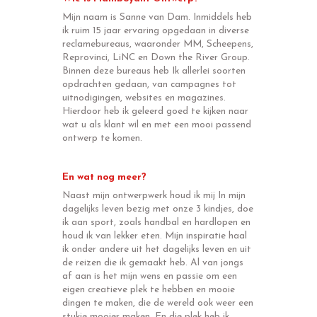
Mijn naam is Sanne van Dam. Inmiddels heb
ik ruim 15 jaar ervaring opgedaan in diverse
reclamebureaus, waaronder MM, Scheepens,
Reprovinci, LiNC en Down the River Group.
Binnen deze bureaus heb Ik allerlei soorten
opdrachten gedaan, van campagnes tot
uitnodigingen, websites en magazines.
Hierdoor heb ik geleerd goed te kijken naar
wat u als klant wil en met een mooi passend
ontwerp te komen.
En wat nog meer?
Naast mijn ontwerpwerk houd ik mij In mijn
dagelijks leven bezig met onze 3 kindjes, doe
ik aan sport, zoals handbal en hardlopen en
houd ik van lekker eten. Mijn inspiratie haal
ik onder andere uit het dagelijks leven en uit
de reizen die ik gemaakt heb. Al van jongs
af aan is het mijn wens en passie om een
eigen creatieve plek te hebben en mooie
dingen te maken, die de wereld ook weer een
stukje mooier maken. En die plek heb ik