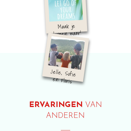
Portfolio
Maak je
dromen waar!
Services
Reis- en recreatiebranche
Jelle, Sofie
Over mij
en Floris
Contact
ERVARINGEN
VAN
ANDEREN